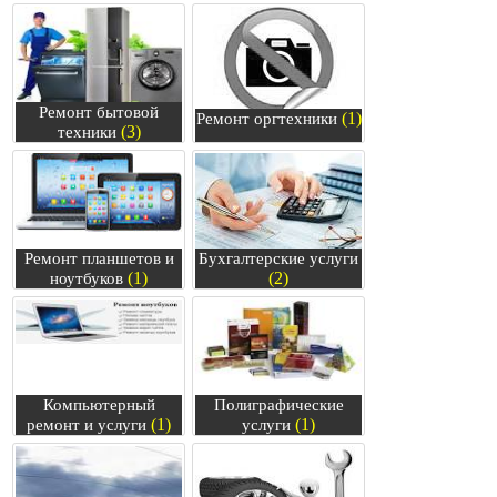
Ремонт бытовой
(1)
Ремонт оргтехники
(3)
техники
Ремонт планшетов и
Бухгалтерские услуги
(1)
(2)
ноутбуков
Компьютерный
Полиграфические
(1)
(1)
ремонт и услуги
услуги