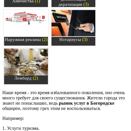
(1)
Химчистка
(3)
дератизация
(2)
(3)
Наружная реклама
Нотариусы
(2)
Ломбард
Наше время - это время избалованного поколения, оно очень
много требует для своего существования. Жители города это
знают не понаслышке, ведь
рынок услуг в Богородске
обширен, поэтому грех этим не воспользоваться.
Например:
1. Услуги туризма.