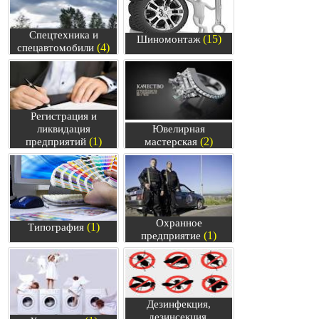
Спецтехника и
(15)
Шиномонтаж
(4)
спецавтомобили
Регистрация и
ликвидация
Ювелирная
(1)
(2)
предприятий
мастерская
Охранное
(1)
Типография
(1)
предприятие
Дезинфекция,
дезинсекция,