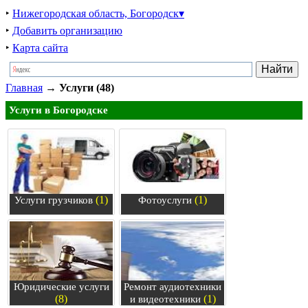
‣
Нижегородская область, Богородск▾
‣
Добавить организацию
‣
Карта сайта
Главная
→
Услуги (48)
Услуги в Богородске
(1)
(1)
Услуги грузчиков
Фотоуслуги
Юридические услуги
Ремонт аудиотехники
(8)
(1)
и видеотехники