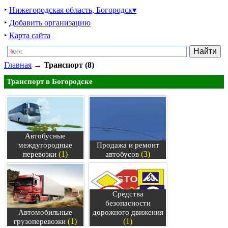
‣
Нижегородская область, Богородск▾
‣
Добавить организацию
‣
Карта сайта
Главная
→
Транспорт (8)
Транспорт в Богородске
Автобусные
междугородные
Продажа и ремонт
(1)
(3)
перевозки
автобусов
Средства
безопасности
Автомобильные
дорожного движения
(1)
(1)
грузоперевозки